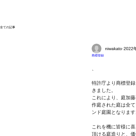
全ての記事
niwakato
2022
商標登録
、
特許庁より商標登録
きました。
これにより、庭加藤
作庭された庭は全て
ンド庭園となります
これを機に皆様に喜
頂ける庭造りと、価