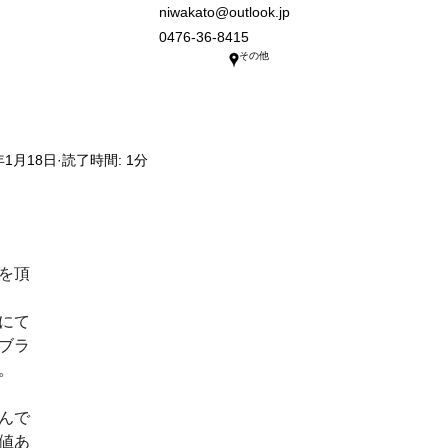
niwakato@outlook.jp
0476-36-8415
その他
年1月18日
読了時間: 1分
を頂
にて
ブラ
。
んで
値あ